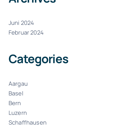
Juni 2024
Februar 2024
Umzüge
Wolhusen
Categories
Juni 15, 2024
Aargau
Basel
Bern
Luzern
Schaffhausen
Umzüge Zell