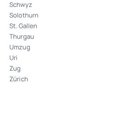
Schwyz
(LU)
Solothurn
St. Gallen
Juni 15, 2024
Thurgau
Umzug
Uri
Zug
Zürich
Umzüge
Willisau
Juni 15, 2024