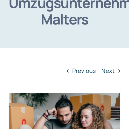
Umzugsunterneh
Malters
Previous
Next
View
Larger
Image