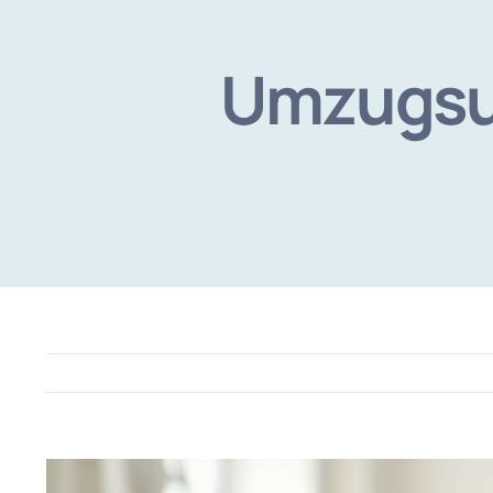
Umzugsu
View