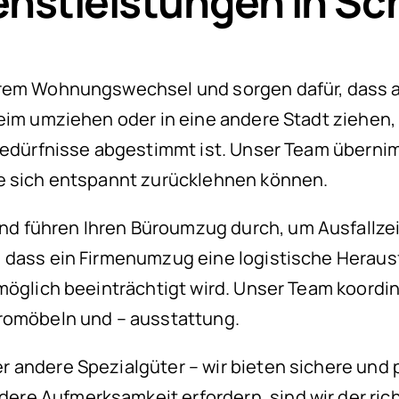
nstleistungen in S
hrem Wohnungswechsel und sorgen dafür, dass al
heim umziehen oder in eine andere Stadt ziehen
 Bedürfnisse abgestimmt ist. Unser Team übern
ie sich entspannt zurücklehnen können.
d führen Ihren Büroumzug durch, um Ausfallze
 dass ein Firmenumzug eine logistische Herausf
 möglich beeinträchtigt wird. Unser Team koor
üromöbeln und – ausstattung.
 andere Spezialgüter – wir bieten sichere und 
e Aufmerksamkeit erfordern, sind wir der richt