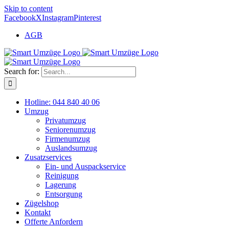
Skip to content
Facebook
X
Instagram
Pinterest
AGB
Search for:
Hotline: 044 840 40 06
Umzug
Privatumzug
Seniorenumzug
Firmenumzug
Auslandsumzug
Zusatzservices
Ein- und Auspackservice
Reinigung
Lagerung
Entsorgung
Zügelshop
Kontakt
Offerte Anfordern