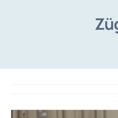
Zü
View