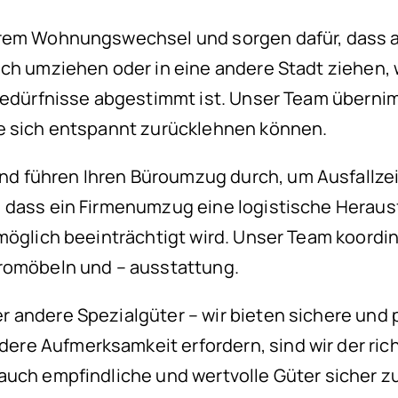
hrem Wohnungswechsel und sorgen dafür, dass al
uch umziehen oder in eine andere Stadt ziehen,
 Bedürfnisse abgestimmt ist. Unser Team übern
ie sich entspannt zurücklehnen können.
d führen Ihren Büroumzug durch, um Ausfallze
 dass ein Firmenumzug eine logistische Herausf
 möglich beeinträchtigt wird. Unser Team koor
üromöbeln und – ausstattung.
 andere Spezialgüter – wir bieten sichere und 
e Aufmerksamkeit erfordern, sind wir der richt
auch empfindliche und wertvolle Güter sicher zu