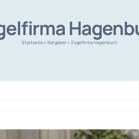
gelfirma Hagenb
Startseite
»
Ratgeber
»
Zügelfirma Hagenbuch