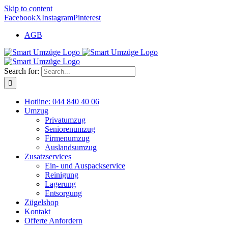
Skip to content
Facebook
X
Instagram
Pinterest
AGB
Search for:
Hotline: 044 840 40 06
Umzug
Privatumzug
Seniorenumzug
Firmenumzug
Auslandsumzug
Zusatzservices
Ein- und Auspackservice
Reinigung
Lagerung
Entsorgung
Zügelshop
Kontakt
Offerte Anfordern