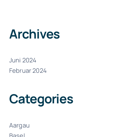
Zumikon
Juni 13, 2024
Archives
Juni 2024
Februar 2024
Umzüge
Zollikon
Categories
Juni 13, 2024
Aargau
Basel