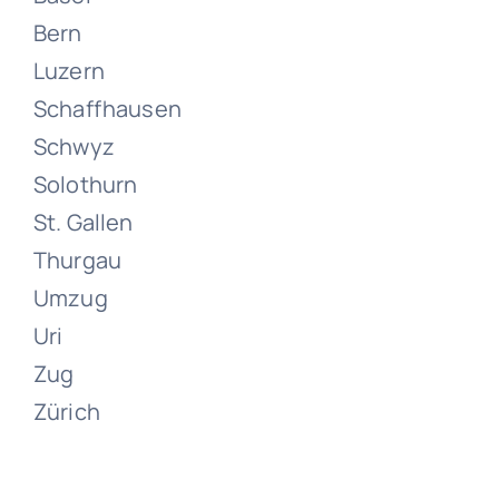
Bern
Luzern
Schaffhausen
Umzüge
Schwyz
Zürich
Solothurn
St. Gallen
Juni 13, 2024
Thurgau
Umzug
Uri
Zug
Zürich
Umzüge
Zumikon