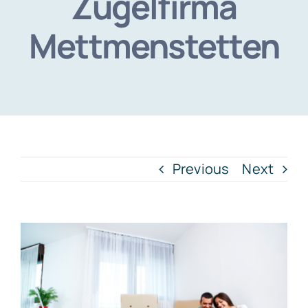
Zügelfirma
Mettmenstetten
Previous
Next
View
Larger
Image