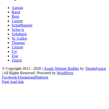
Aargau
Basel
Bern
Luzern
Schaffhausen
Schwyz
Solothurn
St. Gallen
Thurgau
Umzug
Uri
Zug
Zürich
© Copyright 2012 -
2026 |
Avada Website Builder
by
ThemeFusion
| All Rights Reserved | Powered by
WordPress
Facebook
X
Instagram
Pinterest
Page load link