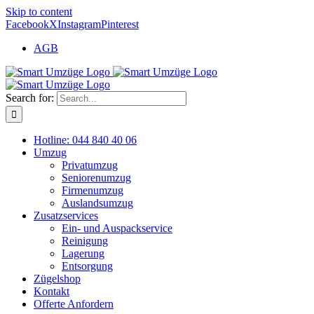
Skip to content
Facebook
X
Instagram
Pinterest
AGB
Search for:
Hotline: 044 840 40 06
Umzug
Privatumzug
Seniorenumzug
Firmenumzug
Auslandsumzug
Zusatzservices
Ein- und Auspackservice
Reinigung
Lagerung
Entsorgung
Zügelshop
Kontakt
Offerte Anfordern